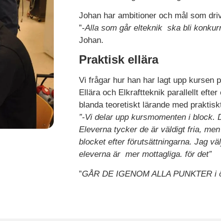
Johan har ambitioner och mål som driv
”-
Alla som går elteknik ska bli konkurr
Johan.
Praktisk ellära
Vi frågar hur han har lagt upp kursen p
Ellära och Elkraftteknik parallellt efte
blanda teoretiskt lärande med praktiskt
”-Vi delar upp kursmomenten i block. Dä
Eleverna tycker de är väldigt fria, m
blocket efter förutsättningarna. Jag vä
eleverna är mer mottagliga. för det”
”
GÅR DE IGENOM ALLA PUNKTER i ö