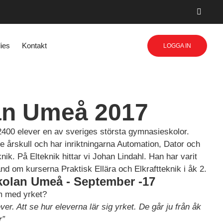
ies
Kontakt
LOGGA IN
an Umeå 2017
400 elever en av sveriges största gymnasieskolor.
e årskull och har inriktningarna Automation, Dator och
ik. På Elteknik hittar vi Johan Lindahl. Han har varit
nd om kurserna Praktisk Ellära och Elkraftteknik i åk 2.
olan Umeå - September -17
om med yrket?
er. Att se hur eleverna lär sig yrket. De går ju från åk
r”