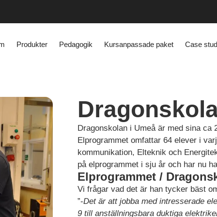
m
Produkter
Pedagogik
Kursanpassade paket
Case stud
Dragonskol
Dragonskolan i Umeå är med sina ca 2
Elprogrammet omfattar 64 elever i varj
kommunikation, Elteknik och Energitekn
på elprogrammet i sju år och har nu ha
Elprogrammet / Dragonsk
Vi frågar vad det är han tycker bäst 
”-
Det är att jobba med intresserade elev
9 till anställningsbara duktiga elektrike