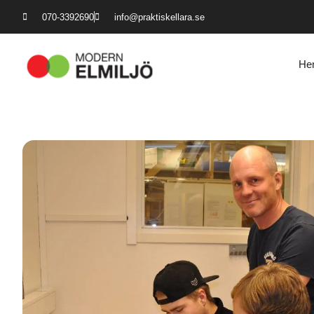
070-3392690
info@praktiskellara.se
He