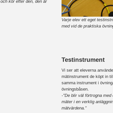
och kör efter den, den är
Varje elev ett eget testins
med vid de praktiska övnin
Testinstrument
Vi ser att eleverna använde
mätinstrument de köpt in ti
samma instrument i övning
övningsbåsen.
-"De blir väl förtrogna m
mäter i en verklig anläggn
mätvärdena.”