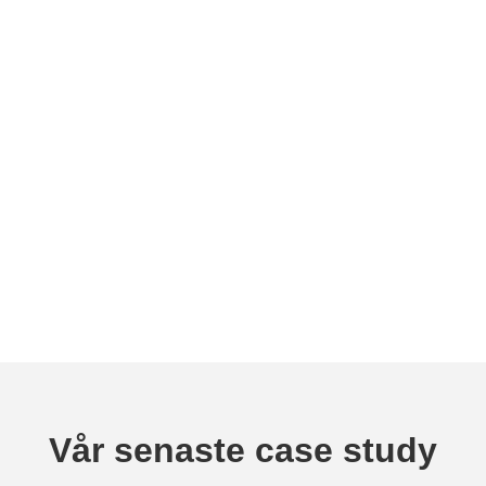
Vår senaste case study